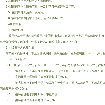
5.3.3菌剂不能与过磷酸钙和杀菌剂混用
5.4.4菌剂不能在阳光下晒，一次拌的种子最好当天用完。
5.5.5菌剂袋打开后要一次用完。
5.6.6菌剂贮存在阴凉干燥处，适宜温度4-20℃.
5.4播种标准
5.4.1播种机械
采用牧草专用播种机或采用小麦通用播种机，但要保证各部位用玻璃胶密封好
这样降低转数，确保排种轮宽度到达2mm或以上，保证下种均匀
5．4.2播种方式及种量
有条播和撒播两种，本区因机械原因一般采用条播，播深控制在0.5-1.5cm深，播量1.
5．4.3质量标准
（1） 播深0.5-1.5cm，行距一般10—15cm，各行之间误差不大于0.5cm，
（2） 播量均匀，各单口播量之间误差不超过正负0.5%，覆土均匀，镇压可
（3） 实际播量与理论要求偏差不能超过正负2%。
（4） 地头堑宽度不能小于播种机工作的一个往复，要求二线起落，两线采用四
弯曲度不能超过10cm。
（5） 播种作业要求到边到头，不重不漏。
（6） 播种作业速度不能超过10km／h