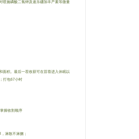
时喷施磷酸二氢钾及速乐硼加丰产素等微量
和面积。最后一茬收获可在苜蓿进入休眠以
；打包67小时
掌握收割顺序
厚，淋散不淋捆；