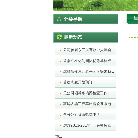
生
分类导航
最新动态
公司参展东三省畜牧业交易会
苜蓿抽检达到国际优等草标准
虎林畜牧局、蒙牛公司等来我...
苜蓿燕麦开始预订
总公司领导各场部检查工作
富锦农场三茬草出售欢迎来电...
各分公司苜蓿热销中！
远方2013-2014年会在林甸隆
重...