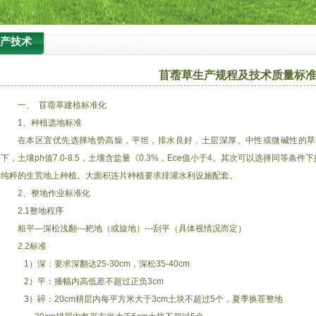
产技术
苜蓿草生产规程及技术质量标
一、 苜蓿草建植标准化
1、种植选地标准
在本区宜优先选择地势高燥，平坦，排水良好，土层深厚、中性或微碱性的草
下，土壤ph值7.0-8.5，土壤含盐量《0.3%，Ece值小于4。其次可以选择同等
纯粹的生荒地上种植。大面积连片种植要求排灌水利设施配套。
2、整地作业标准化
2.1整地程序
粗平---深松浅翻---耙地（或旋地）---刮平（具体视情况而定）
2.2标准
1）深：要求深翻达25-30cm，深松35-40cm
2）平：播幅内高低差不超过正负3cm
3）碎：20cm耕层内每平方米大于3cm土块不超过5个，夏季换茬整地