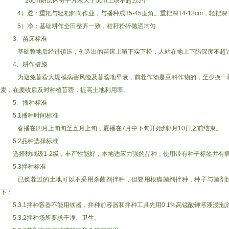
20cm耕层内每平方米大于5cm土块不超过5个
4）透：重耙与轻耙斜向作业，与播种成35-45度角。重耙深14-18cm，轻耙深12
5）净：基础耕作全田整齐一致，秸秆粉碎抛洒均匀
3、苗床标准
基础整地后经过镇压，创造出的苗床上暄下实下松，人站在地上下陷深度不超过
4、耕作措施
为避免苜蓿大规模病害风险及苜蓿地早衰，前茬作物是豆科作物的，至少换一
麦，在麦收后及时种植苜蓿，提高土地利用率。
5、播种标准
5.1播种时间标准
春播在四月上旬旬至五月上旬，夏播在7月中下旬开始到8月10日之前结束。
5.2品种选择标准
选择秋眠级1-2级，丰产性能好，本地适应力强的品种；使用带有种子标签并有
5.3拌种标准
已换茬过的土地可以不采用杀菌剂拌种，但要用根瘤菌剂拌种，种子与菌剂比
下：
5.3.1拌种容器不能用铁器，拌种前容器和拌种工具先用0.1%高锰酸钾溶液浸泡
5.3.2拌种场所要求干净、卫生。