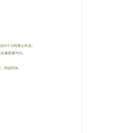
雨后3个小时禁止作业。
喷头要喷雾均匀。
漏，到边到头。