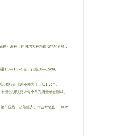
确保不漏种，同时增大种箱传动轮的直径，
0—1.5kg/亩，行距10—15cm。
往复结合堑行距误差不能大于正负1.5cm。
靠。种量的调试要求每个单孔流量单独测试。
轮车压线，起落整齐。作业堑笔直，100m