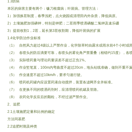
1.3防病
本区的病害主要有两个：镰刀根腐病；叶斑病。管理方法：
1）加强换茬制度，春季浅耙，点火烧园或清理田内外杂质，降低病原。
2）土壤施肥加强磷钾，特别是钾肥；二茬雨季喷洒磷酸二氢钾及速乐硼
3）提前收割1，2茬，延长第3茬收割期，降低叶斑病的扩展
1.4化学防治作业标准
（1） 自然风力超过4级以上严禁作业，化学除草时由露水或雨水前4个小时或
（2） 各喷头的防后滴要可靠，各喷头的雾化角严禁重叠（相错约15度），各
（3） 实际喷药量与理论药量误差不超过正负1%。
（4） 作业堑笔直，100m内弯曲度不超过20cm，地头站线准确，做到不重不
（5） 作业速度不超过10km/h，要求匀速行驶。
（6） 喷药机药罐内应设置药液自动搅拌，装置各滤网齐全并标准。
（7） 在更换不同的喷洒药剂时，应清理喷药机罐及管路。
（8） 农药化学反应后的颗粒，不经过滤严禁作业。
2、追肥
2.1土壤施肥定量和比例的确定
方法同基肥
2.2追肥时期及种类