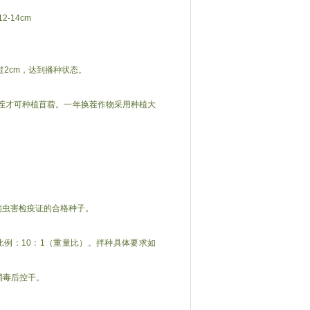
-14cm
2cm，达到播种状态。
茬才可种植苜蓿。一年换茬作物采用种植大
病虫害检疫证的合格种子。
例：10：1（重量比）。拌种具体要求如
消毒后控干。