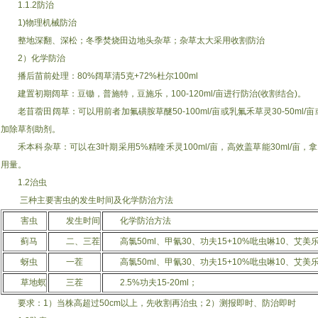
1.1.2防治
1)物理机械防治
整地深翻、深松；冬季焚烧田边地头杂草；杂草太大采用收割防治
2）化学防治
播后苗前处理：80%阔草清5克+72%杜尔100ml
建置初期阔草：豆锄，普施特，豆施乐，100-120ml/亩进行防治(收割结合)。
老苜蓿田阔草：可以用前者加氟磺胺草醚50-100ml/亩或乳氟禾草灵30-50ml/亩或溴
加除草剂助剂。
禾本科杂草：可以在3叶期采用5%精喹禾灵100ml/亩，高效盖草能30ml/亩，
用量。
1.2治虫
三种主要害虫的发生时间及化学防治方法
害虫
发生时间
化学防治方法
蓟马
二、三茬
高氯50ml、甲氰30、功夫15+10%吡虫啉10、艾美乐
蚜虫
一茬
高氯50ml、甲氰30、功夫15+10%吡虫啉10、艾美乐
草地螟
三茬
2.5%功夫15-20ml；
要求：1）当株高超过50cm以上，先收割再治虫；2）测报即时、防治即时