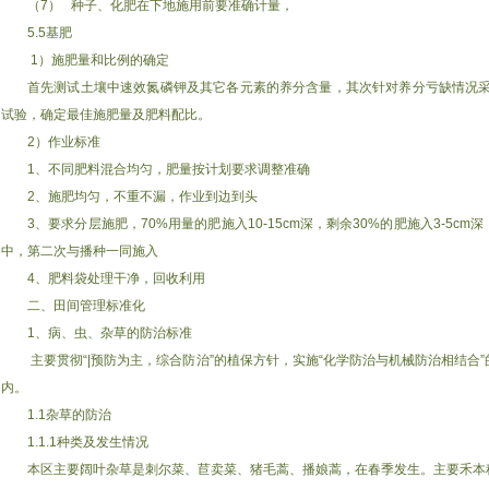
（7） 种子、化肥在下地施用前要准确计量，
5.5基肥
1）施肥量和比例的确定
首先测试土壤中速效氮磷钾及其它各元素的养分含量，其次针对养分亏缺情况采
试验，确定最佳施肥量及肥料配比。
2）作业标准
1、不同肥料混合均匀，肥量按计划要求调整准确
2、施肥均匀，不重不漏，作业到边到头
3、要求分层施肥，70%用量的肥施入10-15cm深，剩余30%的肥施入3-5
中，第二次与播种一同施入
4、肥料袋处理干净，回收利用
二、田间管理标准化
1、病、虫、杂草的防治标准
主要贯彻“|预防为主，综合防治”的植保方针，实施“化学防治与机械防治相结合
内。
1.1杂草的防治
1.1.1种类及发生情况
本区主要阔叶杂草是刺尔菜、苣卖菜、猪毛蒿、播娘蒿，在春季发生。主要禾本