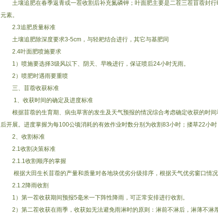
土壤追肥在春季返青或一茬收割后补充氮磷钾；叶面肥主要是二茬三茬苜蓿封行
元素。
2.3追肥质量标准
土壤追肥除深度要求3-5cm，与轻耙结合进行，其它与基肥同
2.4叶面肥喷施要求
1）喷施要选择3级风以下、阴天、早晚进行，保证喷后24小时无雨。
2）喷肥时遇雨要重喷
三、苜蓿收获标准
1、收获时间的确定及进度标准
根据苜蓿的生育期、病虫草害的发生及天气预报的情况综合考虑确定收获的时间
后开展。进度掌握为每100公顷消耗的有效作业时数分别为收割83小时；搂草22小时
2、收割标准
2.1收割决策标准
2.1.1收割顺序的掌握
根据大田生长苜蓿的产量和质量对各地块优劣分级排序，根据天气优劣窗口情况
2.1.2降雨收割
1）第一茬收获期间预报5毫米一下阵性降雨，可正常安排进行收割。
2）第二茬收获在雨季，收获如无法避免雨淋时的原则：淋前不淋后，淋薄不淋