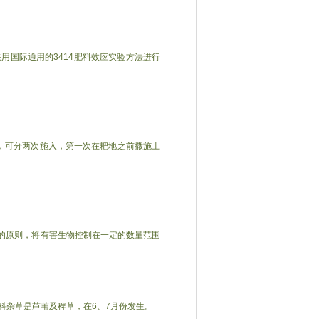
用国际通用的3414肥料效应实验方法进行
cm深，可分两次施入，第一次在耙地之前撒施土
”的原则，将有害生物控制在一定的数量范围
科杂草是芦苇及稗草，在6、7月份发生。