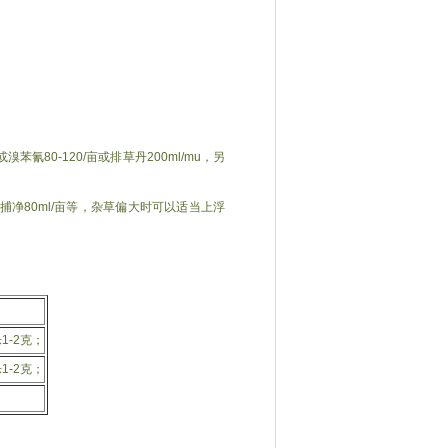
苯氰80-120/亩或排草丹200ml/mu，另
拿捕净80ml/亩等，杂草偏大时可以适当上浮
1-2克；
1-2克；