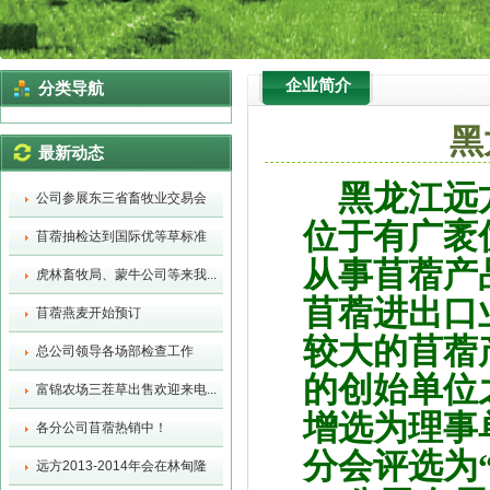
企业简介
分类导航
黑
最新动态
黑龙江远
公司参展东三省畜牧业交易会
位于有广袤
苜蓿抽检达到国际优等草标准
从事苜蓿产
虎林畜牧局、蒙牛公司等来我...
苜蓿进出口
苜蓿燕麦开始预订
较大的苜蓿
总公司领导各场部检查工作
的创始单位
富锦农场三茬草出售欢迎来电...
增选为理事
各分公司苜蓿热销中！
分会评选为
远方2013-2014年会在林甸隆