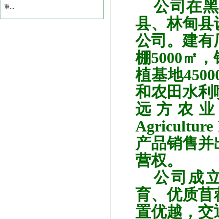
公司在黑
重...
县、林甸县
公司。建有
棚
5000
㎡，
植基地
4500
和农田水利
远方农
Agriculture
产品销售并
营权。
公司成
育、优质苜
置优越，交